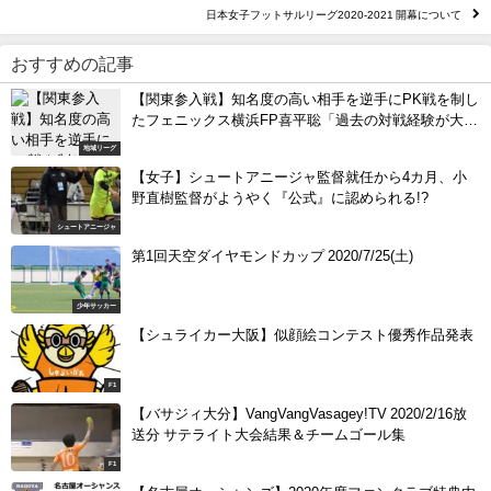
日本女子フットサルリーグ2020-2021 開幕について
おすすめの記事
【関東参入戦】知名度の高い相手を逆手にPK戦を制し
たフェニックス横浜FP喜平聡「過去の対戦経験が大き
かった」
地域リーグ
【女子】シュートアニージャ監督就任から4カ月、小
野直樹監督がようやく『公式』に認められる!?
シュートアニージャ
第1回天空ダイヤモンドカップ 2020/7/25(土)
少年サッカー
【シュライカー大阪】似顔絵コンテスト優秀作品発表
F1
【バサジィ大分】VangVangVasagey!TV 2020/2/16放
送分 サテライト大会結果＆チームゴール集
F1