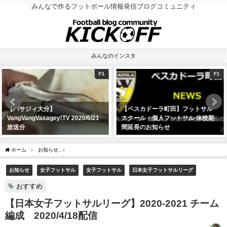
みんなで作るフットボール情報発信ブログコミュニティ
みんなのインスタ
F1
F2
【ペスカドーラ町田】フットサル
【F2】柏が2020-21シーズンの背
スクール・個人フットサル 休校期
番号を発表 注目の「14番」は内
間延長のお知らせ
野脩麻か、白方秀和か!?
2020年5月5日
2020年6月1日
ホーム
お知らせ
【日本女子フットサルリーグ】2020-2021 チーム編成 2020/4/18
お知らせ
女子フットサル
女子フットサル
日本女子フットサルリーグ
おすすめ
【日本女子フットサルリーグ】2020-2021 チーム
編成 2020/4/18配信