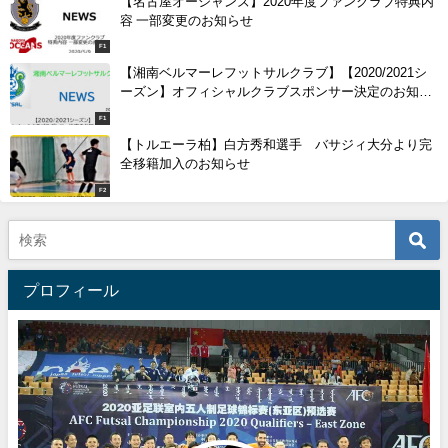
【名古屋オーシャンズ】2020年度ファンクラブ特典内
容 一部変更のお知らせ
F1
【湘南ベルマーレフットサルクラブ】【2020/2021シ
ーズン】オフィシャルクラブスポンサー決定のお知ら
せ（第1弾）
F1
【トルエーラ柏】白方秀和選手 バサジィ大分より完
全移籍加入のお知らせ
F2
プロフィール