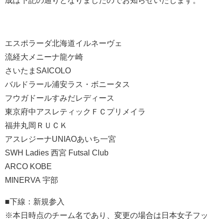
エスポラーダ北海道イルネーヴェ
流経大メニーナ龍ケ崎
さいたまSAICOLO
バルドラール浦安ラス・ボニータス
フウガドールすみだレディース
東京府中アスレティックＦＣプリメイラ
福井丸岡ＲＵＣＫ
アスレジーナUNIAOあいち一宮
SWH Ladies 西宮 Futsal Club
ARCO KOBE
MINERVA 宇部
■下線：新規参入
※本日時点のチーム名であり、変更の場合は日本女子フッ