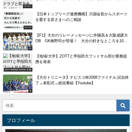
スペイン
【日本トップリーグ連携機構】川淵会長からスポーツ
を愛する皆さまへのご相談
Fリーグ
【F1】大分のリレーメッセージに作陽高＆大阪成蹊大
OB GK橋野司が登場！ 大分の好きなところを10個
問われるが…
F1
【地域/大学】ZOTTと早稲田大フットサル部が業務提
携を発表
ZOTT WASEDA FUTSAL CLUB
【大分トリニータ】ナビスコ杯2008ファイナル 試合終
了→表彰式→総括番組【Youtube】
J1
プロフィール