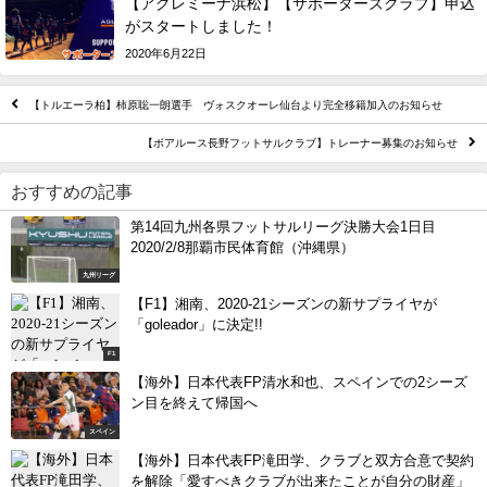
【アグレミーナ浜松】【サポーターズクラブ】申込
がスタートしました！
2020年6月22日
【トルエーラ柏】柿原聡一朗選手 ヴォスクオーレ仙台より完全移籍加入のお知らせ
【ボアルース長野フットサルクラブ】トレーナー募集のお知らせ
おすすめの記事
第14回九州各県フットサルリーグ決勝大会1日目
2020/2/8那覇市民体育館（沖縄県）
九州リーグ
【F1】湘南、2020-21シーズンの新サプライヤが
「goleador」に決定!!
F1
【海外】日本代表FP清水和也、スペインでの2シーズ
ン目を終えて帰国へ
スペイン
【海外】日本代表FP滝田学、クラブと双方合意で契約
を解除「愛すべきクラブが出来たことが自分の財産」