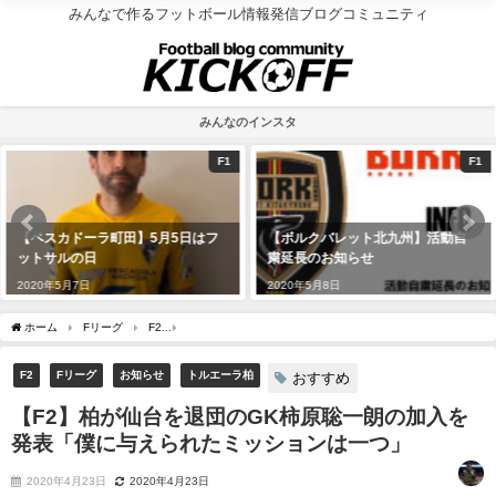
みんなで作るフットボール情報発信ブログコミュニティ
みんなのインスタ
F1
F1
地域
はフ
【ボルクバレット北九州】活動自
SuperSports XEBIO 第20
粛延長のお知らせ
チャンピオンズリーグ2020/2/
果
2020年5月8日
2020年2月15日
ホーム
Fリーグ
F2
【F2】柏が仙台を退団のGK柿原聡一朗の加入を発表「僕に
F2
Fリーグ
お知らせ
トルエーラ柏
おすすめ
【F2】柏が仙台を退団のGK柿原聡一朗の加入を
発表「僕に与えられたミッションは一つ」
2020年4月23日
2020年4月23日