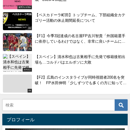
女子フットサル
【ペスカドーラ町田】トップチーム、下部組織全カテ
ゴリー活動の休止期間延長について
F1
【F1】今季3冠達成の名古屋FP吉川智貴「外国籍選手
に依存しているわけではなく、非常に良いチームにな
っている」
F1
【スペイン】清水和也は古巣相手に先発で移籍後初出
場も…コルドバはエルポソに大敗
スペイン
【F2】広島のインスタライブが同時視聴者200名を突
破！ FP水田伸明「少しずつでも多くの方に知っても
らえたら嬉しい」
F2
プロフィール