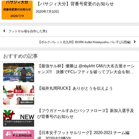
【バサジィ大分】背番号変更のお知らせ
2020年7月10日
フットサル場を自作した男1
【ボルクバレット北九州】BORK bullet Kitakyushu バレ子 [入団編]
おすすめの記事
【最強サル杯】優勝は @nbykfrt GMの大名古屋オーシ
ャンズ!! 決勝でFCレフティを破ってプレ大会を制
覇！
F1
【福井丸岡RUCK】ありがとうを伝えよう
福井丸岡RUCK
【フウガドールすみだバッファローズ】新加入選手及
び背番号のお知らせ
フウガドールすみだバッファロー
ズ
【日本女子フットサルリーグ】2020-2021 チーム編
成 2020/4/18配信