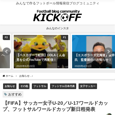
みんなで作るフットボール情報発信ブログコミュニティ
みんなのインスタ
F1
F1
【ペスカドーラ町田】DOLAくん会
【エスポラーダ北海道】金井 一哉
見を公式YouTubeで再配信！
氏 監督就任のお知らせ！
2020年6月22日
2020年4月1日
ホーム
お知らせ
【FIFA】サッカー女子U-20／U-17ワールドカップ、フットサルワ
お知らせ
その他
フットサル
フットサル日本代表
女子サッカー
おすすめ
【FIFA】サッカー女子U-20／U-17ワールドカッ
プ、フットサルワールドカップ新日程発表