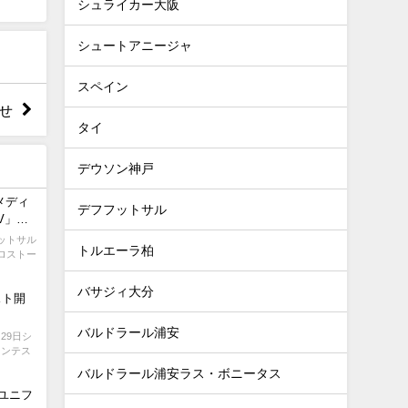
シュライカー大阪
シュートアニージャ
スペイン
せ
タイ
デウソン神戸
メディ
デフフットサル
V」
フットサル
トルエーラ柏
ロストー
バサジィ大分
スト開
バルドラール浦安
29日シ
コンテス
バルドラール浦安ラス・ボニータス
ンユニフ