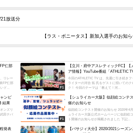
6/21放送分
【ラス・ボニータス】新加入選手のお知ら
FP仁部
【立川・府中アスレティックFC】【
ア情報】YouTube番組「ATHLETIC T
vol.14 配信開始
は、リレー
今回のATHLETIC TV は、先週に引き続き
表FP仁部
ライターの河合 拓 氏をゲストに招いてのク
F1
ド...
ク！ 今回のテーマは「教えて！河...
域チャンピ
【シュライカー大阪】似顔絵コンテ
勝 結果
催のお知らせ
ンピオンズリ
似顔絵コンテスト開催のお知らせ 2020年4月
勝（武田テバ
ュライカー大阪公式ホームページに似顔絵
F1
ト開催のお知らせが掲載されました 下記...
日程発表
【バサジィ大分】2020/2021シーズ