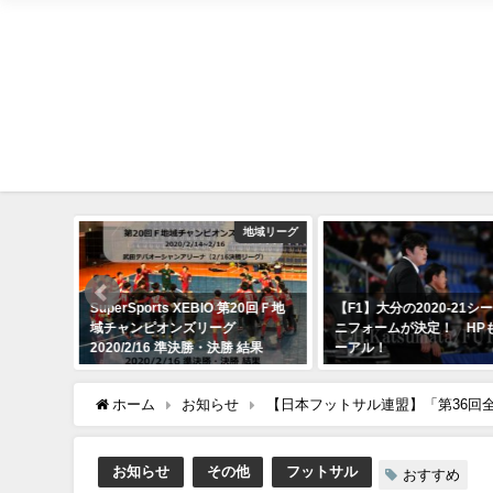
地域リーグ
F1
EBIO 第20回Ｆ地
【F1】大分の2020-21シーズンユ
【F1】湘南、2020
リーグ
ニフォームが決定！ HPもリニュ
新サプライヤが「go
決勝・決勝 結果
ーアル！
定!!
2020年6月2日
2020年3月2日
ホーム
お知らせ
【日本フットサル連盟】「第36回
お知らせ
その他
フットサル
おすすめ