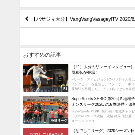
【バサジィ大分】VangVangVasagey!TV 2020/
おすすめの記事
【F1】大分のリレーインタビューに
屋和弘が登場！
Fリーグ・ディビジョン1のバサジィ大分
インタビューを更新し、フットサル日本代
F1
屋和弘が登場した。 ピッチ内では切れ味鋭い
SuperSports XEBIO 第20回Ｆ地
オンズリーグ2020/2/16 準決勝・決
SuperSports XEBIO 第20回Ｆ地域チャ
ーグ2020/2/16 準決勝・決勝 結果 準決
地域リーグ
オーシャンアリ...
【なでしこリーグ】2020シーズン