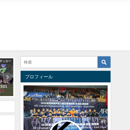
F1
F1
バルドラール浦安
プロフィール
だ】清水和也
【ボアルース長野】ニュース 新型
【ラス・ボニータス】20
せ
コロナウイルス感染症拡大予防対
シーズン コーチング
策に伴うリモートワーク実施のお
び所属選手のお知ら
知らせ
2020年4月5日
2020年4月16日