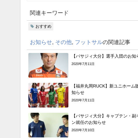
関連キーワード
おすすめ
お知らせ
,
その他
,
フットサル
の関連記事
【バサジィ大分】選手入団のお知
2020年7月11日
【福井丸岡RUCK】新ユニホーム
知らせ
2020年7月11日
【バサジィ大分】キャプテン・副
ン就任のお知らせ
2020年7月10日