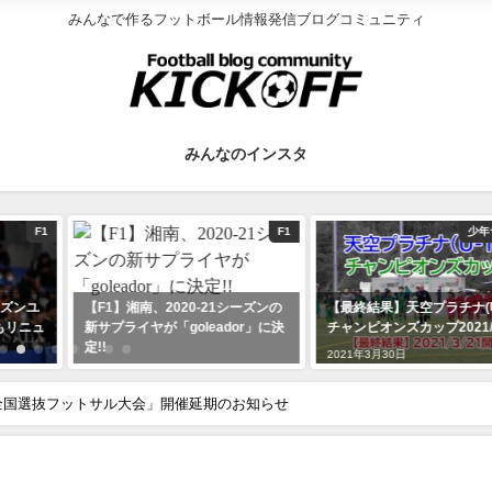
みんなで作るフットボール情報発信ブログコミュニティ
みんなのインスタ
F1
少年サッカー
-21シーズンの
【最終結果】天空プラチナ(U-11)
【フウガドールすみ
leador」に決
チャンピオンズカップ2021/3/21
選手 入籍のお知ら
2021年3月30日
2020年6月25日
全国選抜フットサル大会」開催延期のお知らせ