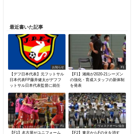
最近書いた記事
お知らせ
F1
【デフ日本代表】元フットサル
【F1】湘南が2020-21シーズン
日本代表FP藤井健太がデフフ
の強化・育成スタッフの新体制
ットサル日本代表監督に就任
を発表
F1
ヴォスクオーレ仙台
【F1】名古屋がユニフォーム
【F2】東北からFの火を消す