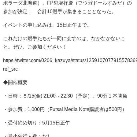
ポラーダ北海道）、FP鬼塚祥慶（フウガドールすみだ）の
参加が決定！ 合計10選手が集まることとなった。
イベントの申し込みは、15日正午まで。
これだけの選手たちが一同に会すのは、なかなかないこ
と。ぜひ、ご参加ください！
https://twitter.com/0206_kazuya/status/125910707791557836
ref_src
◆開催概要
・日時：５
/15(
金
) 21:00
～
22:30
（予定）。
90
分１本勝負
・参加費：
1,000
円（
Futsal Media Note
購読者は
500
円）
・受付締め切り：
5
月
15
日正午
・最小催行人数：なし。