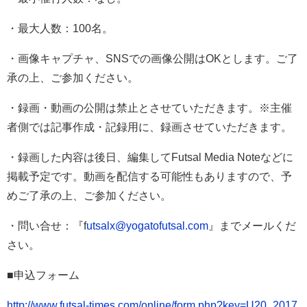
・最大人数：
100
名。
・画像キャプチャ、
SNS
での画像公開は
OK
とします。ご了
承の上、ご参加ください。
・録画・動画の公開は禁止とさせていただきます。※主催
者側では記事作成・記録用に、録画させていただきます。
・録画した内容は後日、編集して
Futsal Media Note
などに
掲載予定です。動画を配信する可能性もありますので、予
めご了承の上、ご参加ください。
・問い合せ：『
f
utsalx@yogatofutsal.com
』までメールくだ
さい。
■申込フォーム
http://www.futsal-times.com/online/form.php?key=U20_2017