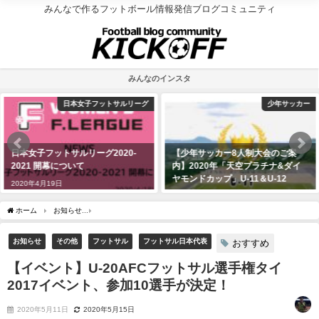
みんなで作るフットボール情報発信ブログコミュニティ
みんなのインスタ
少年サッカー
F
【少年サッカー8人制大会のご案
【フウガドールすみだ】2020/2021
内】2020年「天空プラチナ&ダイ
シーズン トップチーム 選手背番号
ヤモンドカップ」U-11＆U-12
について
2020年7月10日
2020年4月11日
ホーム
お知らせ
【イベント】U-20AFCフットサル選手権タイ2017イベント、参加1
お知らせ
その他
フットサル
フットサル日本代表
おすすめ
【イベント】U-20AFCフットサル選手権タイ
2017イベント、参加10選手が決定！
2020年5月11日
2020年5月15日