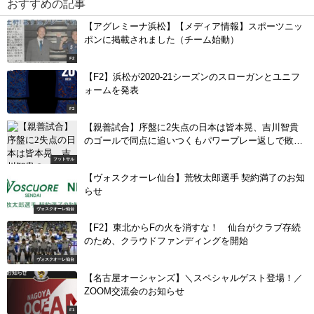
おすすめの記事
【アグレミーナ浜松】【メディア情報】スポーツニッ
ポンに掲載されました（チーム始動）
F2
【F2】浜松が2020-21シーズンのスローガンとユニフ
ォームを発表
F2
【親善試合】序盤に2失点の日本は皆本晃、吉川智貴
のゴールで同点に追いつくもパワープレー返しで敗れ
る
フットサル
【ヴォスクオーレ仙台】荒牧太郎選手 契約満了のお知
らせ
ヴォスクオーレ仙台
【F2】東北からFの火を消すな！ 仙台がクラブ存続
のため、クラウドファンディングを開始
ヴォスクオーレ仙台
【名古屋オーシャンズ】＼スペシャルゲスト登場！／
ZOOM交流会のお知らせ
F1