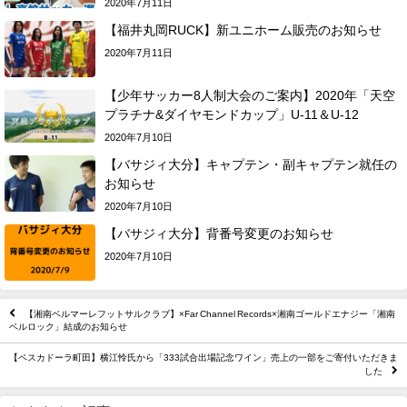
2020年7月11日
【福井丸岡RUCK】新ユニホーム販売のお知らせ
2020年7月11日
【少年サッカー8人制大会のご案内】2020年「天空
プラチナ&ダイヤモンドカップ」U-11＆U-12
2020年7月10日
【バサジィ大分】キャプテン・副キャプテン就任の
お知らせ
2020年7月10日
【バサジィ大分】背番号変更のお知らせ
2020年7月10日
【湘南ベルマーレフットサルクラブ】×Far Channel Records×湘南ゴールドエナジー「湘南
ベルロック」結成のお知らせ
【ペスカドーラ町田】横江怜氏から「333試合出場記念ワイン」売上の一部をご寄付いただきま
した