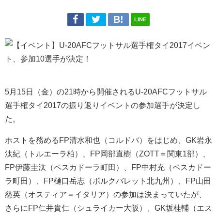
LINE
5月15日（金）の21時から開催されるU-20AFCフットサル
選手権タイ2017の振り返りイベントの参加選手が決定し
た。
ホストを務めるFP清水和也（コルドバ）をはじめ、GK岩永
汰紀（トルエーラ柏）、FP岡部直樹（ZOTT＝関東1部）、
FP伊藤圭汰（ペスカドーラ町田）、FP中村充（ペスカドー
ラ町田）、FP樋口岳志（ボルクバレット北九州）、FP山田
慈英（オスティア＝イタリア）の参加は決まっていたが、
さらにFP仁井貴仁（シュライカー大阪）、GK坂桂輔（エス