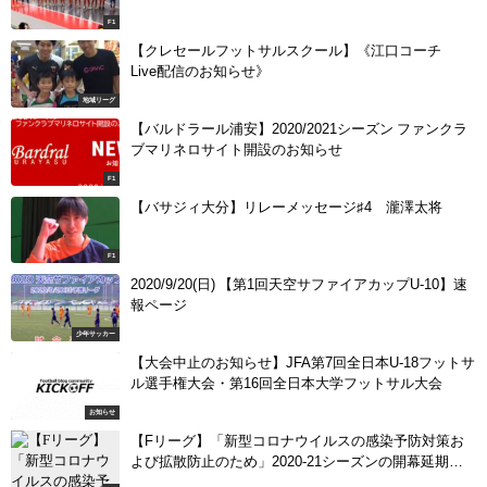
F1
【クレセールフットサルスクール】《江口コーチ
Live配信のお知らせ》
地域リーグ
【バルドラール浦安】2020/2021シーズン ファンクラ
ブマリネロサイト開設のお知らせ
F1
【バサジィ大分】リレーメッセージ♯4 瀧澤太将
F1
2020/9/20(日) 【第1回天空サファイアカップU-10】速
報ページ
少年サッカー
【大会中止のお知らせ】JFA第7回全日本U-18フットサ
ル選手権大会・第16回全日本大学フットサル大会
お知らせ
【Fリーグ】「新型コロナウイルスの感染予防対策お
よび拡散防止のため」2020-21シーズンの開幕延期と
オーシャン杯の中止を決定