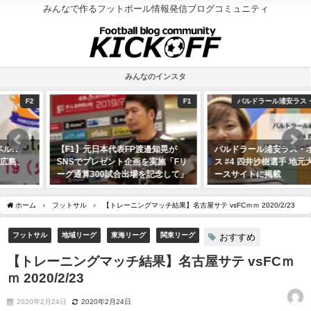
みんなで作るフットボール情報発信ブログコミュニティ
みんなのインスタ
F1
バルドラール浦安ラス・ボニータス
【F1】元日本代表FP渡邉知晃が
バルドラール浦安ラス・ボニータ
SNSでプレゼント企画を実施「Fリ
ス #4 四井沙樹選手 地元大分のニュ
ーグ通算300試合出場を記念して」
ースサイトに掲載
2020年5月21日
2020年3月28日
ホーム
フットサル
【トレーニングマッチ結果】名古屋サテ vsFCｍｍ 2020/2/23
フットサル
地域リーグ
東海リーグ
関東リーグ
おすすめ
【トレーニングマッチ結果】名古屋サテ vsFCｍ
ｍ 2020/2/23
2020年2月24日
2020年2月24日