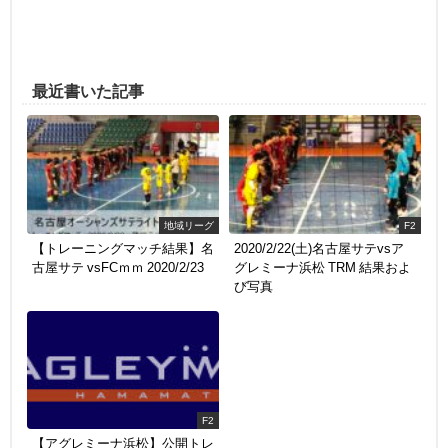
最近書いた記事
地域リーグ
F2
【トレーニングマッチ結果】名
2020/2/22(土)名古屋サテvsア
古屋サテ vsFCｍｍ 2020/2/23
グレミーナ浜松 TRM 結果およ
び写真
F2
【アグレミーナ浜松】公開トレ