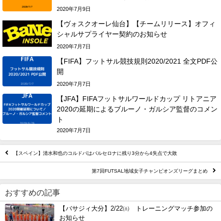
2020年7月9日
【ヴォスクオーレ仙台】【チームリリース】オフィ
シャルサプライヤー契約のお知らせ
2020年7月7日
【FIFA】フットサル競技規則2020/2021 全文PDF公
開
2020年7月7日
【JFA】FIFAフットサルワールドカップ リトアニア
2020の延期によるブルーノ・ガルシア監督のコメン
ト
2020年7月7日
【スペイン】清水和也のコルドバはバルセロナに残り3分から4失点で大敗
第7回FUTSAL地域女子チャンピオンズリーグまとめ
おすすめの記事
【バサジィ大分】2/22㈯ トレーニングマッチ参加の
お知らせ