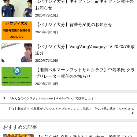
【バサジィ大分】キャプテン・副キャプテン就任の
お知らせ
2020年7月10日
【バサジィ大分】背番号変更のお知らせ
2020年7月10日
【バサジィ大分】VangVangVasagey!TV 2020/7/5放
送分
2020年7月10日
【湘南ベルマーレフットサルクラブ】中島孝氏 クラ
ブリレーター就任のお知らせ
2020年7月10日
『みんなのインスタ』instagram【＃kickofflink】で投稿しよう！
【F1】北海道FP小島翼がプッシュアップチャレンジに挑戦！ 計207回の腕立てをやりきる
おすすめの記事
【お知らせ】立川・府中のスポンサー、居酒屋『もの