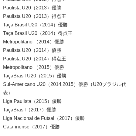
Paulista U20
（
2013
）優勝
Paulista U20
（
2013
）得点王
Taça Brasil U20
（
2014
）優勝
Taça Brasil U20
（
2014
）得点王
Metropolitano
（
2014
）優勝
Paulista U20
（
2014
）優勝
Paulista U20
（
2014
）得点王
Metropolitano
（
2015
）優勝
TaçaBrasil U20
（
2015
）優勝
Sul-Americano U20
（
2014,2015
）優勝（
U20
ブラジル代
表）
Liga Paulista
（
2015
）優勝
TaçaBrasil
（
2017
）優勝
Liga Nacional de Futsal
（
2017
）優勝
Catarinense
（
2017
）優勝