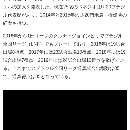
エルの加入を発表した。現在
25
歳のペネジオは
U-20
ブラジ
ル代表歴があり、
2014
年と
2015
年の
U-20
南米選手権優勝の
経歴も持つ。
2016
年から
1
部リーグのクルナ・ジョインビリでブラジル
全国リーグ（
LNF
）でもプレーしており、
2016
年は
19
試合
出場
8
得点、
2017
年には
23
試合出場
10
得点、
2018
年には
19
試合出場
7
得点、
2019
年には
24
試合出場
10
得点を挙げてい
る。これまでのブラジル全国リーグ通算試合出場数は
85
で、通算得点は
35
となっている。