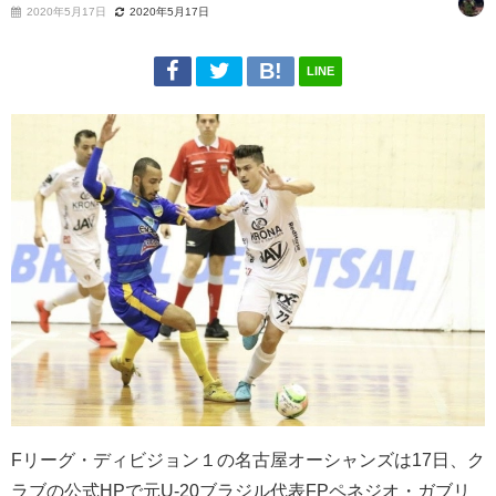
2020年5月17日
2020年5月17日
LINE
F
リーグ・ディビジョン１の名古屋オーシャンズは
17
日、ク
ラブの公式
HP
で元
U-20
ブラジル代表
FP
ペネジオ・ガブリ