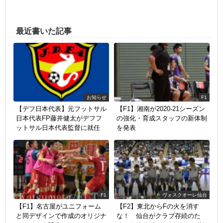
最近書いた記事
お知らせ
F1
【デフ日本代表】元フットサル
【F1】湘南が2020-21シーズン
日本代表FP藤井健太がデフフ
の強化・育成スタッフの新体制
ットサル日本代表監督に就任
を発表
F1
ヴォスクオーレ仙台
【F1】名古屋がユニフォーム
【F2】東北からFの火を消す
と同デザインで作成のオリジナ
な！ 仙台がクラブ存続のた