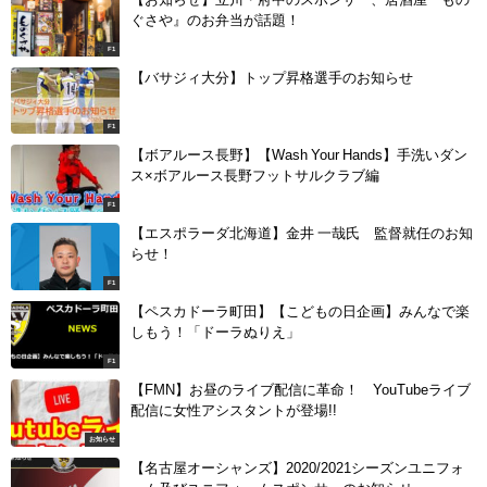
ぐさや』のお弁当が話題！
F1
【バサジィ大分】トップ昇格選手のお知らせ
F1
【ボアルース長野】【Wash Your Hands】手洗いダン
ス×ボアルース長野フットサルクラブ編
F1
【エスポラーダ北海道】金井 一哉氏 監督就任のお知
らせ！
F1
【ペスカドーラ町田】【こどもの日企画】みんなで楽
しもう！「ドーラぬりえ」
F1
【FMN】お昼のライブ配信に革命！ YouTubeライブ
配信に女性アシスタントが登場!!
お知らせ
【名古屋オーシャンズ】2020/2021シーズンユニフォ