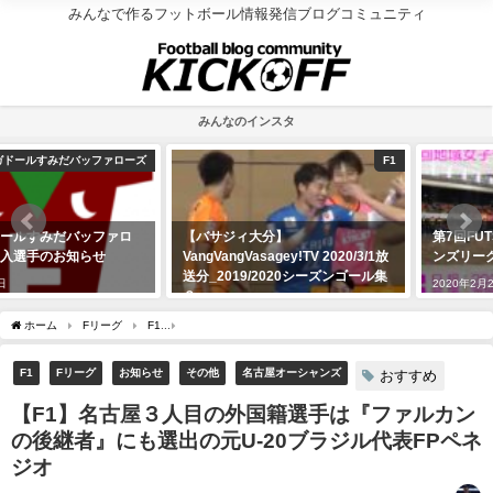
みんなで作るフットボール情報発信ブログコミュニティ
みんなのインスタ
F1
地域リーグ
【バサジィ大分】
第7回FUTSAL地域女子チャンピオ
VangVangVasagey!TV 2020/3/1放
ンズリーグまとめ
送分_2019/2020シーズンゴール集
2020年2月24日
３
2020年3月13日
ホーム
Fリーグ
F1
【F1】名古屋３人目の外国籍選手は『ファルカンの後継者』に
F1
Fリーグ
お知らせ
その他
名古屋オーシャンズ
おすすめ
【F1】名古屋３人目の外国籍選手は『ファルカン
の後継者』にも選出の元U-20ブラジル代表FPペネ
ジオ